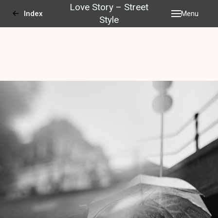
Love Story – Street
Index
Menu
Style
Home
Over mij
Portfolio
Zakelijk
Prijslijst
ata Ha
Contact